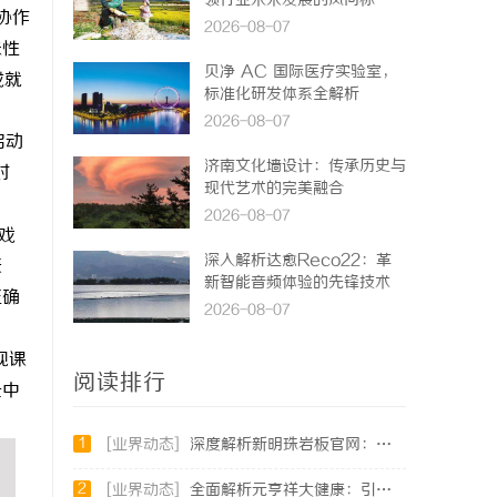
领行业未来发展的风向标
协作
2026-08-07
味性
贝净 AC 国际医疗实验室，
成就
标准化研发体系全解析
2026-08-07
启动
济南文化墙设计：传承历史与
对
现代艺术的完美融合
2026-08-07
戏
深入解析达愈Reco22：革
表
新智能音频体验的先锋技术
正确
2026-08-07
现课
阅读排行
景中
1
[业界动态]
深度解析新明珠岩板官网：打造高品质岩板行业标杆平台
2
[业界动态]
全面解析元亨祥大健康：引领现代健康生活新趋势