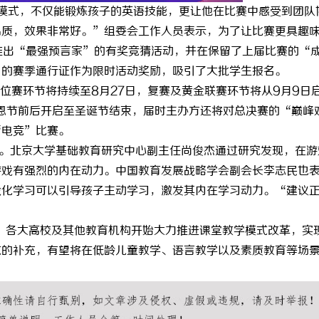
K模式，不仅能锻炼孩子的英语技能，更让他在比赛中感受到团队
品质，效果非常好。”组委会工作人员表示，为了让比赛更具趣
还特别推出“最强预言家”的有奖竞猜活动，并在保留了上届比赛的“
”的赛季通行证作为限时活动奖励，吸引了大批学生报名。
大赛排位赛环节将持续至8月27日，复赛及黄金联赛环节将从9月9日
感恩节前后开启至圣诞节结束，届时主办方还将对总决赛的“巅峰
“电竞”比赛。
。北京大学基础教育研究中心副主任尚俊杰通过研究发现，在游
游戏有强烈的内在动力。中国教育发展战略学会副会长李志民也
戏化学习可以引导孩子主动学习，激发其内在学习动力。“建议
”
下，各大高校及其他教育机构开始大力推进课堂教学模式改革，实
式的补充，有望将在低龄儿童教学、语言教学以及素质教育等场