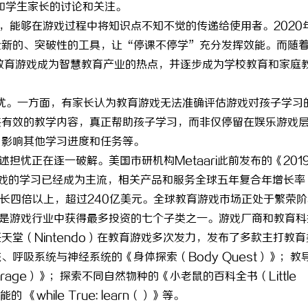
和学生家长的讨论和关注。
，能够在游戏过程中将知识点不知不觉的传递给使用者。2020
全新的、突破性的工具，让“停课不停学”充分发挥效能。而随
教育游戏成为智慧教育产业的热点，并逐步成为学校教育和家庭
忧。一方面，有家长认为教育游戏无法准确评估游戏对孩子学习
供有效的教学内容，真正帮助孩子学习，而非仅停留在娱乐游戏
，影响其他学习进度和任务等。
忧正在逐一破解。美国市研机构Metaari此前发布的《2019
游戏的学习已经成为主流，相关产品和服务全球五年复合年增长率
入将增长四倍以上，超过240亿美元。全球教育游戏市场正处于繁荣
是游戏行业中获得最多投资的七个子类之一。游戏厂商和教育科
堂（Nintendo）在教育游戏多次发力，发布了多款主打教育
呼吸系统与神经系统的《身体探索（Body Quest）》；教
Garage）》；探索不同自然物种的《小老鼠的百科全书（Little
的 《while True: learn（）》等。