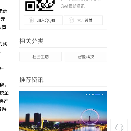
Get最新资讯
年新
着元
加入QQ群
官方微博
教育
相关分类
的实
层
社会生活
智能科技
-
推荐资讯
阶段。
技企
类产
导游