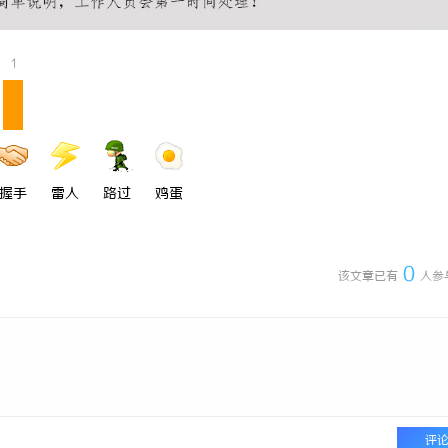
1
握手
雷人
路过
鸡蛋
0
该文章已有
人参
评