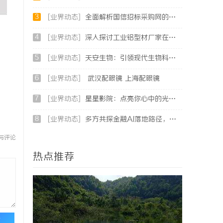
3
[业界动态]
全面解析国信招标采购网的功能与优势，助力企业高效招标采购
4
[业界动态]
深入探讨工业铝型材厂家在现代制造业中的重要角色与发展趋势
5
[业界动态]
天安生物：引领现代生物科技创新发展的先锋企业
6
[业界动态]
武汉配眼镜 上海配眼镜
7
[业界动态]
星星影院：点亮你心中的光影世界，畅享极致观影体验
8
[业界动态]
多方共探金融AI落地路径，天创信用星图AI助力产业金融智能升级
与评论
热点推荐
论