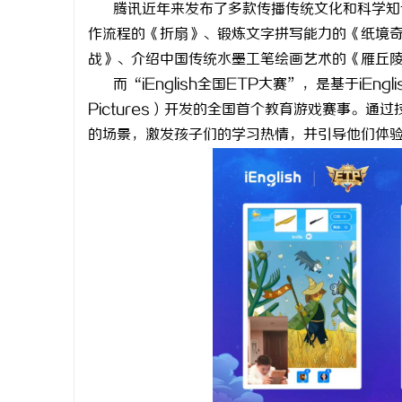
腾讯近年来发布了多款传播传统文化和科学知
究竟藏着
开店最怕“搜不到”为什么隔壁店铺没花钱，
武汉配眼镜
作流程的《折扇》、锻炼文字拼写能力的《纸境
ai却天天给他免费派单？
战》、介绍中国传统水墨工笔绘画艺术的《雁丘
息
而“iEnglish全国ETP大赛”，是基于iEng
Pictures）开发的全国首个教育游戏赛事。
的场景，激发孩子们的学习热情，并引导他们体
港