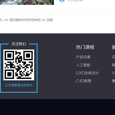
江北信息港
工业连接器行业背景与需求趋势从行业公开趋势来
1...
<<
5
6
7
8
9
10
11
12
13
14
15
>>
200
关注我们
热门课程
产品经理
人工智能
UXD全能设计
V
C4D教程
江北信息港与您同行