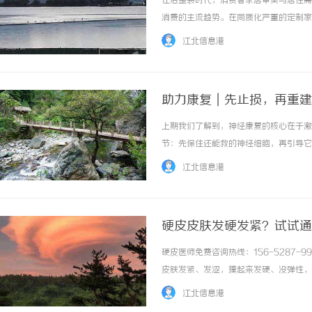
在后整装时代，消费者家居审美与居住需
消费的主流趋势。在同质化严重的定制家
产业链闭环运营、严苛原木品质标准与一
江北信息港
牌，持续为中高端家庭打造自然雅致、舒适宜居
助力康复｜先止损，再重建
上期我们了解到，神经康复的核心在于激
3d激光内雕机：精密雕
节：先保住还能救的神经细胞，再引导它
经修复，看懂从“止损”到“重建”的全
江北信息港
比如缺血性脑卒中（即脑梗死）导致脑组织缺血
硬皮皮肤发硬发紧？试试通
硬皮医师免费咨询热线：156-5287-
皮肤发紧、发涩，摸起来发硬、没弹性，
衣都受影响。之前试过不少方法，只能暂
江北信息港
心烦。后来采用通络解痹方剂调理，遵循中医通.