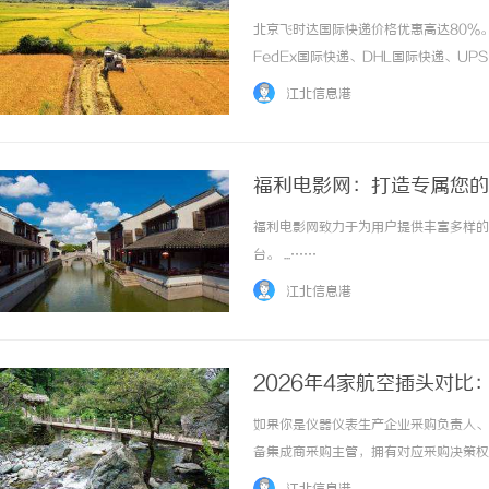
格_上飞时达快递官网
北京飞时达国际快递价格优惠高达80%
FedEx国际快递、DHL国际快递、U
务。近年欧美各国卡车资源紧缺、人工成
江北信息港
程运费后又一大成本压力点。很多卖家只关注海运
福利电影网：打造专属您的
福利电影网致力于为用户提供丰富多样的
台。 ...……
江北信息港
2026年4家航空插头对比
如果你是仪器仪表生产企业采购负责人、
备集成商采购主管，拥有对应采购决策权
痛点，有明确的采购预算，正在寻找适配