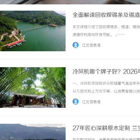
全面解读回收焊锡条及锡渣
本文详细介绍了回收焊锡条、锡渣、锡块
源循环利用与环保节能。 ...……
江北信息港
冷风机哪个牌子好？202
一、冷风机市场现状分析随着气温逐年升
从几百元到上万元不等，让消费者难以抉
优质的冷风机。二、选购冷风机需要关注
江北信息港
备：高效蒸发芯体、低噪音电机、稳定的水循环
27年匠心深耕原木定制 