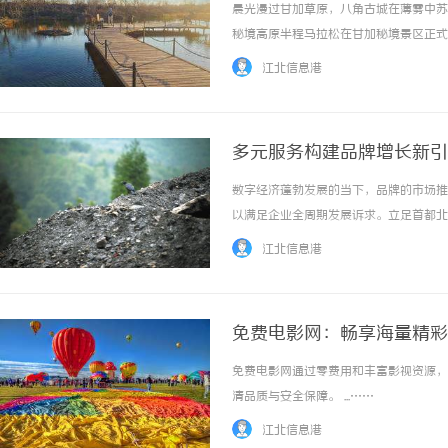
晨光漫过甘加草原，八角古城在薄雾中苏醒
秘境高原半程马拉松在甘加秘境景区正式
丈量秘境之美，以奔跑致敬自然之力，在
江北信息港
天地共舞的奔跑之旅。穿行秘境奔赴山河本届赛
多元服务构建品牌增长新引
数字经济蓬勃发展的当下，品牌的市场推
以满足企业全周期发展诉求。立足首都北
划、广告传媒、会展落地、市场调研、技
江北信息港
案，凭借完善的业务体系与成熟服务能力，在传
免费电影网：畅享海量精彩
免费电影网通过零费用和丰富影视资源，
清品质与安全保障。 ...……
江北信息港