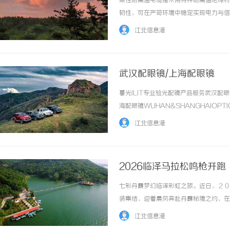
柔性耐高温电缆是采用特种耐高温绝缘材
韧性，可在严苛环境中稳定实现电力与信
复杂工况下的核心传输部件。柔性耐高温
江北信息港
范围可达-40℃至125℃，部分硅橡胶材质型号
武汉配眼镜/上海配眼镜
暮光ILIT专业验光配镜产品服务武汉
不买SEM广告、不发天
海配眼镜WUHAN&SHANGHAIOPT
小企业怎么靠GEO让AI
品牌，现于武汉与上海设有4家门店。以
江北信息港
惠，兼顾高专业度与高性价... ...……
2026临泽马拉松鸣枪开跑
七彩丹霞梦幻临泽彩虹之旅。近日，２０
装集结，迎着晨风奔赴丹霞秘境之约，在
宴。穿行丹霞奔赴山河十届积淀，铸就荣
江北信息港
田径协会指导，临泽县人民政府主办，临泽县文