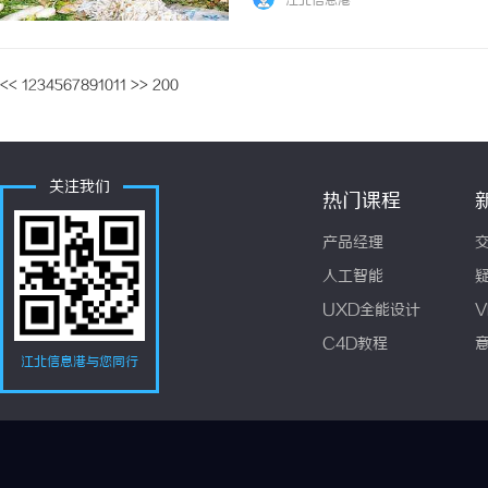
江北信息港
女文俶之手，作为文徵明玄孙女，她擅绘花草虫
<<
1
2
3
4
5
6
7
8
9
10
11
>>
200
关注我们
热门课程
产品经理
人工智能
UXD全能设计
V
C4D教程
江北信息港与您同行