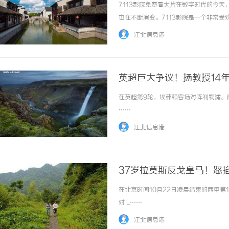
7113影院免费看大片在数字时代的今
也在不断演变。7113影院是一个非常
全免费的。7113影院的免费大片资源
江北信息港
怖片等等。无论你喜欢哪种类型的电影，711..
英超巨大争议！扬教授14
在英超第9轮，埃弗顿客场对阵利物浦。阿
……
江北信息港
37岁拉莫斯反戈皇马！怒
在北京时间10月22日凌晨结束的西甲第
对 ...……
江北信息港