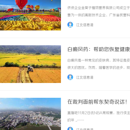
侨资企业金葵子植物营养有限公司成立于
售为一体的高新技术企业、广东省民营科
业家，被广东省总工会评为优秀经理，并
江北信息港
有广东省土壤重金属微生物修复剂工程技术研究
白癜风药：帮助您恢复健康
白癜风是一种常见的皮肤病，其特征是皮
很大的困扰。然而，随着医学的进步，现
免疫系统、促进色素生成、抑制白斑扩展
江北信息港
激素类药物是治疗白癜风最常用的药物之一。它
在裁判面前帮东契奇说话！
直播吧11月2日讯NBA常规赛，独行侠
的采 ...……