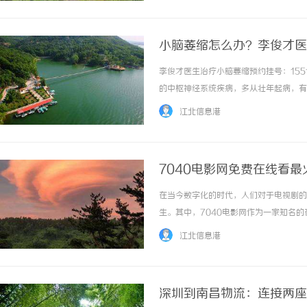
小脑萎缩怎么办？李俊才医
李俊才医生治疗小脑萎缩预约挂号：1551
的中枢神经系统疾病，多从壮年起病，有
条直线，说话含糊不清，吃饭喝水容易呛
江北信息港
以说这是个非常严重的疾病。小脑萎缩患者可..
7040电影网免费在线看最
在当今数字化的时代，人们对于电视剧的
生。其中，7040电影网作为一家知名
爱。7040电影网是一个为观众提供高
江北信息港
这里找到。无需注册账号，只需打开网页，即可
深圳到南昌物流：连接两座