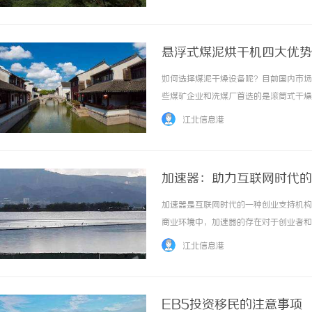
www.flashdryer.com.cn中科领向小马从
悬浮式煤泥烘干机四大优势
如何选择煤泥干燥设备呢？目前国内市场
些煤矿企业和洗煤厂首选的是滚筒式干燥
难进行大规模工业化生产，且其产能低，
江北信息港
经理13323933290目前干燥市场横空杀出一
加速器：助力互联网时代的
加速器是互联网时代的一种创业支持机构
商业环境中，加速器的存在对于创业者和
业初期，很多企业面临着资金不足的困境
江北信息港
助初创企业渡过最初的难关，展开业务。这个资
EB5投资移民的注意事项