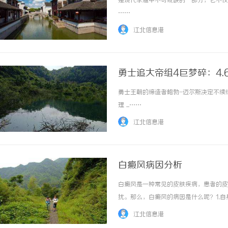
是现代家庭中不可或缺的一部分，它不仅能
……
江北信息港
勇士追大帝组4巨梦碎：4.
勇士王朝的缔造者鲍勃-迈尔斯决定不续
武汉配眼镜 上海配眼镜
理 ...……
江北信息港
白癜风病因分析
白癜风是一种常见的皮肤疾病，患者的皮
扰。那么，白癜风的病因是什么呢？1.
包括产生色素的细胞，导致色素的缺失。
江北信息港
更高的患病风险。因此，基因也是导致白癜风的