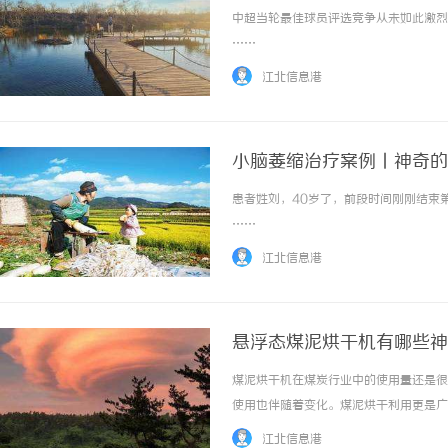
中超当轮最佳球员评选竞争从未如此激烈，
……
江北信息港
小脑萎缩治疗案例丨神奇的
患者姓刘，40岁了，前段时间刚刚结束第
……
江北信息港
悬浮态煤泥烘干机有哪些神
煤泥烘干机在煤炭行业中的使用量还是很
使用也伴随着变化。煤泥烘干利用更是广
还是很大的，将煤泥利用的方式主要是干
江北信息港