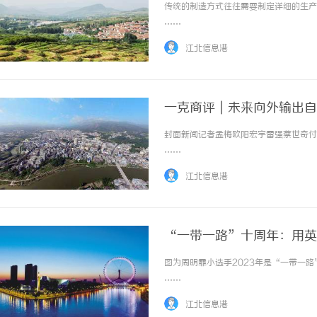
传统的制造方式往往需要制定详细的生产计
……
江北信息港
一克商评｜未来向外输出自
封面新闻记者孟梅欧阳宏宇雷强蔡世奇付文
……
江北信息港
“一带一路”十周年：用英
图为周明霏小选手2023年是“一带一路
……
江北信息港