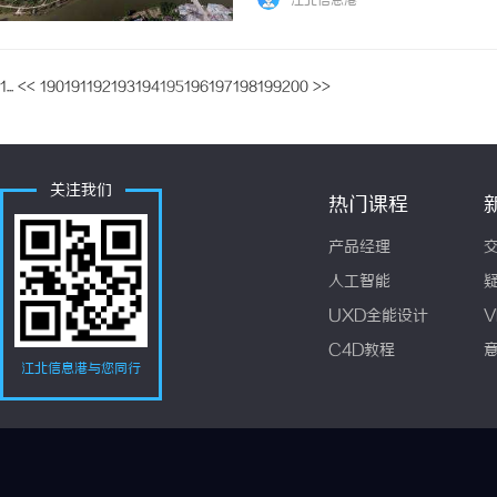
江北信息港
材。他们以来自马来西亚的极品“猫山王”榴莲.
1...
<<
190
191
192
193
194
195
196
197
198
199
200
>>
关注我们
热门课程
产品经理
人工智能
UXD全能设计
V
C4D教程
江北信息港与您同行