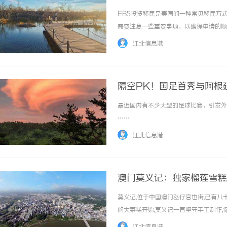
EB5投资移民是美国的一种常见移民方
需要注意一些重要事项，以确保申请的顺
根据规定，EB5投资项目必须在美国创
江北信息港
选择EB5项目时，应仔细研究项目的商业计划和
隔空PK！国足首秀与阿根
最近国内有不少大型的足球比赛，引发外界
……
江北信息港
澳门莫义记：独家榴莲雪糕
莫义记,位于中国澳门氹仔官也街,已有
的大菜糕开始,莫义记一直坚守手工制作
食。其中,最引人瞩目的当属猫山王榴莲