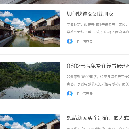
如何快速交到女朋友
掌握技巧，收获爱情对于很多男生来说，
常感到无从下手，不知道怎样才能赢得心
交到女朋友。一、提升自身魅力要想快速
江北信息港
好等方面。以下是一些建议，帮助你提升自身魅力
0602影院免费在线看最热
欢迎来到0602影院，这里是您免费在
身心，享受电影带来的乐趣与感动。而0
需付费，您只需打开电脑或者手机，连接
江北信息港
观影环境，让您仿佛置身于电影院的舒适座位中，
想给新家买个冰箱，嵌入式