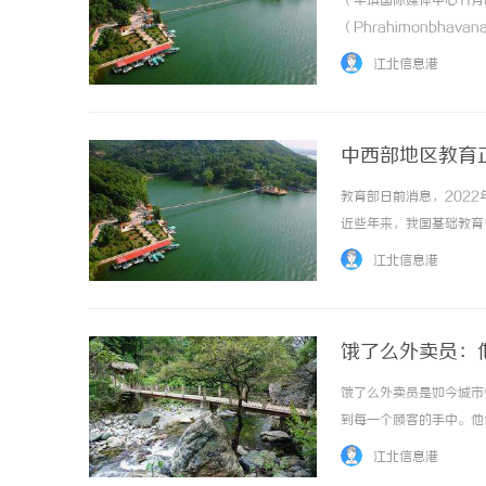
（华琪国际媒体中心11月
（Phrahimonbhavana
与佛陀弟子舍利的舍利子
江北信息港
观禅... ...……
中西部地区教育
教育部日前消息，2022
揭秘！专业充电桩项目软件开发商，究竟
近些年来，我国基础教育
哪些行业秘诀？
撑。作为我国教育事业的
江北信息港
进教育强国建设、推动区域协
饿了么外卖员：
饿了么外卖员是如今城市
到每一个顾客的手中。他
多的便利和享受。饿了么
江北信息港
生了翻天覆地的变化。尤其是