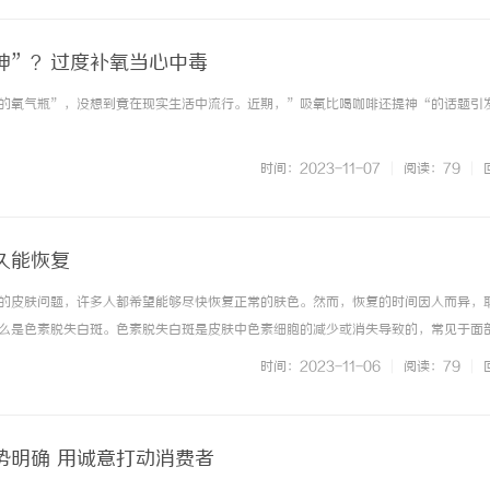
神”？过度补氧当心中毒
的氧气瓶”，没想到竟在现实生活中流行。近期，”吸氧比喝咖啡还提神“的话题引发了 
时间：2023-11-07
|
阅读：79
|
久能恢复
的皮肤问题，许多人都希望能够尽快恢复正常的肤色。然而，恢复的时间因人而异，
么是色素脱失白斑。色素脱失白斑是皮肤中色素细胞的减少或消失导致的，常见于面
可能由遗传因素、自身免疫疾病、环境因素等多种原因引起。大多数色素脱失白斑是
时间：2023-11-06
|
阅读：79
|
。一般来说，治疗色素脱失白斑... ...……
势明确 用诚意打动消费者