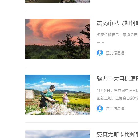
震荡市基民如何
多家机构表示，市场仍在
……
江北信息港
聚力三大目标愿
11月5日，第六届中国
创新之能，进博会自20
领域的数字化转型专家，
江北信息港
业自动化、健康医疗、器件与
费森尤斯卡比蝉