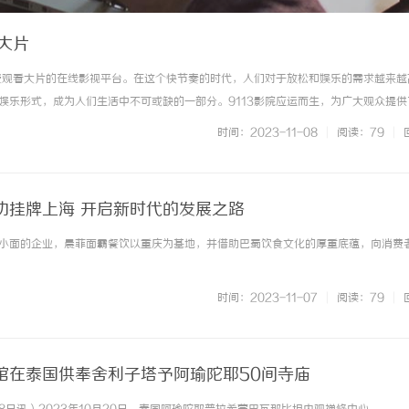
看大片
免费观看大片的在线影视平台。在这个快节奏的时代，人们对于放松和娱乐的需求越来越
娱乐形式，成为人们生活中不可或缺的一部分。9113影院应运而生，为广大观众提供
113影院免费看大片有以下几个优点：1.免费观影：在9113影院，你可以免费观看
时间：2023-11-08
|
阅读：79
|
要注册，... ...……
功挂牌上海 开启新时代的发展之路
小面的企业，晨菲面霸餐饮以重庆为基地，并借助巴蜀饮食文化的厚重底蕴，向消费者讲 
时间：2023-11-07
|
阅读：79
|
馆在泰国供奉舍利子塔予阿瑜陀耶50间寺庙