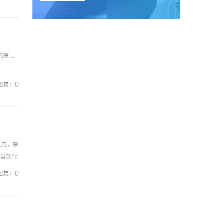
...
回复：0
之力，聚
球自动化
旗下工
回复：0