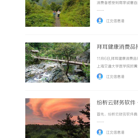
消费者感受到商家诚意自
……
江北信息港
拜耳健康消费品
11月6日,拜耳健康消
上海交通大学医学院附属
消化不良这一常见的内科
江北信息港
近年来推出的首个全新非处方药
纷析云财务软件 
首先，纷析云财务软件具
……
江北信息港