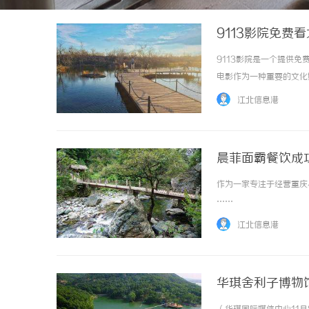
9113影院免费
9113影院是一个提供
电影作为一种重要的文化
便捷、免费的观影方式。9
江北信息港
热门的大片。不需要付费、不需
晨菲面霸餐饮成
作为一家专注于经营重庆
……
江北信息港
华琪舍利子博物