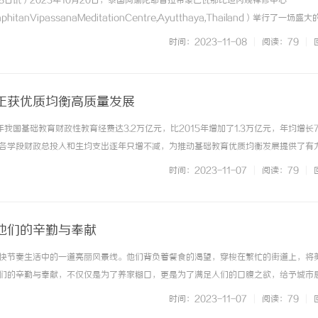
8日讯）2023年10月20日，泰国阿瑜陀耶普拉希蒙巴瓦那比坦内观禅修中心
phitanVipassanaMeditationCentre,Ayutthaya,Thailand）举行了一场盛
塔供奉仪式。此次活动由马来西亚华琪舍利子博物馆与泰国阿瑜陀耶普拉希蒙巴瓦那
时间：2023-11-08
|
阅读：79
|
正获优质均衡高质量发展
年我国基础教育财政性教育经费达3.2万亿元，比2015年增加了1.3万亿元，年均增长7
藏着
开店最怕“搜不到”为什么隔壁店铺没花钱，
武汉配眼镜 上海
各学段财政总投入和生均支出逐年只增不减，为推动基础教育优质均衡发展提供了有
ai却天天给他免费派单？
重要组成部分，中西部地区的基础教育优质均衡发展在实现教育整体质量全面提升、
时间：2023-11-07
|
阅读：79
|
调发展的征程中... ...……
他们的辛勤与奉献
快节奏生活中的一道亮丽风景线。他们背负着餐食的渴望，穿梭在繁忙的街道上，将
们的辛勤与奉献，不仅仅是为了养家糊口，更是为了满足人们的口腹之欲，给予城市
外卖员在这个数字化时代扮演着重要的角色。随着互联网的快速发展，人们的生活方
时间：2023-11-07
|
阅读：79
|
在大城市，越来越多的人选择通... ...……