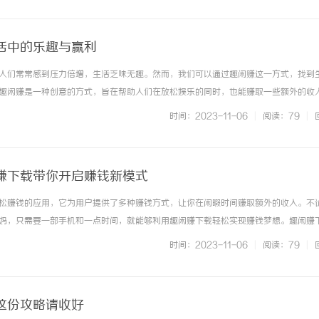
活中的乐趣与赢利
人们常常感到压力倍增，生活乏味无趣。然而，我们可以通过趣闲赚这一方式，找到
趣闲赚是一种创意的方式，旨在帮助人们在放松娱乐的同时，也能赚取一些额外的收
己的兴趣爱好与赚钱结合起来，既能享受乐趣，又能得到一份实质的回报。首先，趣
时间：2023-11-06
|
阅读：79
|
如，有些人喜欢玩游戏，而通过... ...……
赚下载带你开启赚钱新模式
松赚钱的应用，它为用户提供了多种赚钱方式，让你在闲暇时间赚取额外的收入。不
妈，只需要一部手机和一点时间，就能够利用趣闲赚下载轻松实现赚钱梦想。趣闲赚
作。一方面，你可以通过完成在线调查问卷、试玩游戏、下载APP等任务来赚取积分
时间：2023-11-06
|
阅读：79
|
的现金或礼品。另一方面，趣... ...……
这份攻略请收好