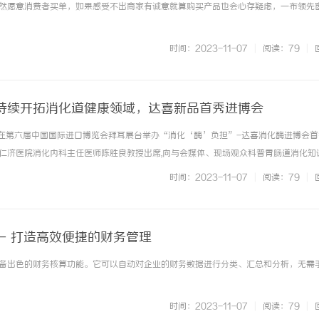
然愿意消费者买单，如果感受不出商家有诚意就算购买产品也会心存疑虑，一布领先窗帘 
时间：2023-11-07
|
阅读：79
|
持续开拓消化道健康领域，达喜新品首秀进博会
费品在第六届中国国际进口博览会拜耳展台举办“消化‘酶’负担”-达喜消化酶进博会首
仁济医院消化内科主任医师陈胜良教授出席,向与会媒体、现场观众科普胃肠道消化知识
疾病与各大媒体开展科普交流。此次进博首秀的达喜®复方消化酶胶囊(Ⅱ)是拜耳健
时间：2023-11-07
|
阅读：79
|
产... ...……
- 打造高效便捷的财务管理
备出色的财务核算功能。它可以自动对企业的财务数据进行分类、汇总和分析，无需手动 
时间：2023-11-07
|
阅读：79
|