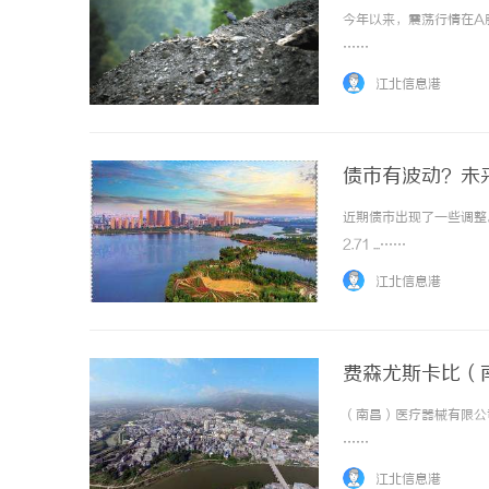
今年以来，震荡行情在A
……
江北信息港
债市有波动？未
近期债市出现了一些调整。
2.71 ...……
江北信息港
费森尤斯卡比（
（南昌）医疗器械有限公司
……
江北信息港