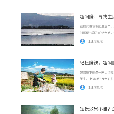
趣闲赚：寻找生
在现代快节奏的生活中，
的乐趣与赢利的结合点。
过趣闲赚，人们可以将自
江北信息港
以通过各种娱乐活动实现。例
轻松赚钱，趣闲
趣闲赚下载是一款让你轻
学生、上班族还是全职妈
赚钱方式多样且简单易操
江北信息港
一定的积分后即可兑换成真实
定投效果不佳？