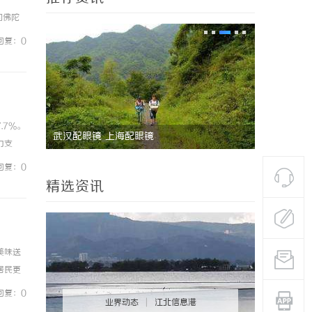
大的佛陀
比坦内
回复：0
.7%。
配眼镜
3d激光内雕机：精密雕刻与创新应用
力支
加快推
回复：0
精选资讯
美味送
居民更
式也发
回复：0
业界动态
|
江北信息港