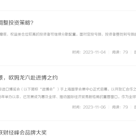
调整投资策略？
磨底，权益类仓位较高的投资者可继续分散配置。面对定投亏损，投资者要找到亏损的原 
时间：2023-11-04
|
阅读：79
|
景，欧姆龙六赴进博之约
国际进口博览会（以下简称“进博会”）于上海国家会展中心正式启幕。以开放汇合作
18年举办以来，已发展成为惠及全球、推动国际经济贸易新格局的重要窗口。作为全
欧姆龙集团（以下简称“欧姆龙”）今年围绕“以自动化激发未来创新力”主题，携
时间：2023-11-06
|
阅读：79
|
模块解决方案三大核心... ...……
联财经峰会品牌大奖