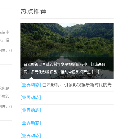
热点推荐
生活中
入。通
闲赚可
回复：0
白云影视以卓越的制作水平和创新精神，打造高品
质、多元化影视作品，推动中国影视产业【....】
[业界动态]
白云影视：引领影视娱乐新时代的先
论你是
下载的
锋力量
[业界动态]
，累积
回复：0
[业界动态]
[业界动态]
[业界动态]