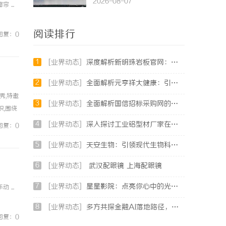
2026-08-07
...
阅读排行
回复：0
1
[业界动态]
深度解析新明珠岩板官网：打造高品质岩板行业标杆平台
2
[业界动态]
全面解析元亨祥大健康：引领现代健康生活新趋势
秀,特邀
3
[业界动态]
全面解析国信招标采购网的功能与优势，助力企业高效招标采购
,围绕
康消费品
4
[业界动态]
深入探讨工业铝型材厂家在现代制造业中的重要角色与发展趋势
回复：0
5
[业界动态]
天安生物：引领现代生物科技创新发展的先锋企业
6
[业界动态]
武汉配眼镜 上海配眼镜
7
[业界动态]
星星影院：点亮你心中的光影世界，畅享极致观影体验
...
8
[业界动态]
多方共探金融AI落地路径，天创信用星图AI助力产业金融智能升级
回复：0