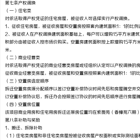
第七条产权调换
（一）住宅类
对依法取得产权凭证的住宅房屋，被征收人可选择实行产权调换。
1、征收住宅房屋，被征收房屋和安置房按照套内建筑面积1：1的比
2、被征收人在产权调换建筑面积基础上，每户可以增购15平方米建筑
积部分由被征收人按市场价购买。安置房建筑面积按上款增购15平方米
米。
（二）商业经营类
对依法取得产权凭证的商业经营类房屋或经组织认定可以产权调换的
征收商业经营类房屋，被征收房屋和安置房按照套内建筑面积1：1的
（三）安置房选定顺序
拆迁安置房房源分配顺序以签订安置补偿协议时间先后和房屋腾空并
订安置补偿协议后，拆迁办会按照签订协议的时间先后顺序进行房屋
（四）安置房位置
该项目商业用房和住宅用房拆迁还原房位置均在紫薇苑（香樟苑六期
第八条补助与奖励
1、搬迁、拆除补助
（1）住宅类房屋和非住宅类房屋按被征收房屋产权面积或实际测绘面积