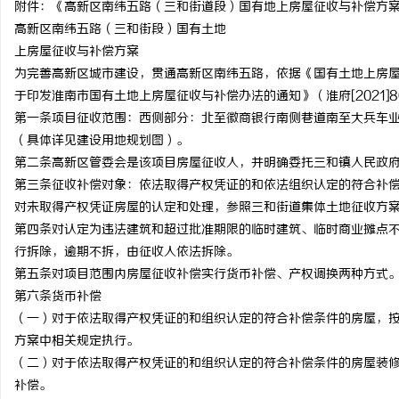
附件：《高新区南纬五路（三和街道段）国有地上房屋征收与补偿方
揭秘！专业充电桩项目软
高新区南纬五路（三和街段）国有土地
上房屋征收与补偿方案
哪些行业秘诀？
息
为完善高新区城市建设，贯通高新区南纬五路，依据《国有土地上房屋
于印发淮南市国有土地上房屋征收与补偿办法的通知》（淮府[2021
第一条项目征收范围：西侧部分：北至徽商银行南侧巷道南至大兵车业
（具体详见建设用地规划图）。
第二条高新区管委会是该项目房屋征收人，并明确委托三和镇人民政
第三条征收补偿对象：依法取得产权凭证的和依法组织认定的符合补
对未取得产权凭证房屋的认定和处理，参照三和街道集体土地征收方
第四条对认定为违法建筑和超过批准期限的临时建筑、临时商业摊点不
港
行拆除，逾期不拆，由征收人依法拆除。
第五条对项目范围内房屋征收补偿实行货币补偿、产权调换两种方式
第六条货币补偿
（一）对于依法取得产权凭证的和组织认定的符合补偿条件的房屋，
方案中相关规定执行。
（二）对于依法取得产权凭证的和组织认定的符合补偿条件的房屋装
补偿。