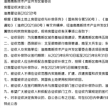
淮南高新技术产业开发区管委会
房屋征收决定公告
淮高管征告[2023]1号
根据《国有土地上房层征收与补偿条例》（国务院令第590号）、《
通知》（淮府(2021)80号）等文件精神，经淮南高新技术产业开
北
属物及构筑物实施征收。现将房屋征收有关事项公告如下：
一、征收目的：为完善高新区城市基础设施建设，贯通高新区南纬五
二、征收范围：西侧部分：北至徽商银行南侧巷道，南至大兵车业；
三、征收人及实施单位：淮南高新技术产业开发区管委会是该项目房
四、征收补偿协议签约期限：从2023年8月10日起至2023年8月31
五、被征收人应当积极配合房屋征收补偿工作，按照《高新区南纬五
订房屋征收与补偿协议，并在2023年9月5日前腾空房屋。
六、被征收人不得在征收范围内实施新建、扩建、改建房屋和改变房
信
七、房屋被依法征收的，其国有土地使用权同时收回。
八、被征收人在签约期限内未与房屋征收部门签订征收补偿协议的，
九、希望广大被征收人积极配合征收部门工作，在征收方案规定的签
十、对本征收决定有异议的，自公告公布之日起，可在60日内申请行
特此公告