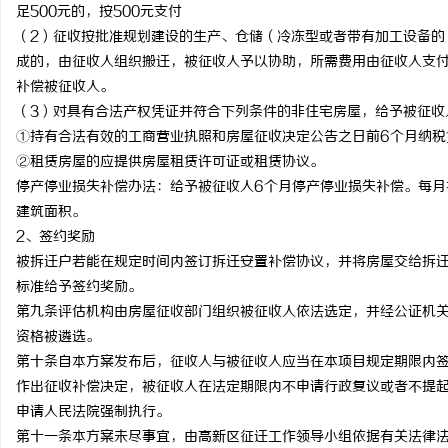
足500元的，按500元支付
（2）征收按批准规划建设的生产、仓储（冷冻型或者带有加工设备的
成的，由征收人组织搬迁，被征收人予以协助，所需费用由征收人支
补偿被征收人。
（3）对具有合法产权凭证并符合下列条件的非住宅房屋，给予被征收
①持有合法有效的工商营业执照和房屋征收决定公告之日前6个月纳税
②租赁房屋的应提供房屋租赁许可证或租赁协议。
停产停业损失补偿办法：给予被征收人6个月停产停业损失补偿。每月
建筑面积。
2、签约奖励
被拆迁户若能在规定时间内签订拆迁安置补偿协议，并将房屋交给拆迁
标准给予签约奖励。
第九条评估机构由房屋征收部门组织被征收人依法选定，并经公证机
资格被遴选。
第十条自本方案发布后，征收人与被征收人应当在本项目规定期限内
作出征收补偿决定，被征收人在法定期限内不申请行政复议或者不提
申请人民法院强制执行。
第十一条本方案未尽事宜，由高新区征迁工作领导小组依据有关法律