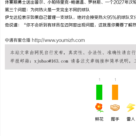
休赛期勇士送出普尔、小帕特里克-鲍德温、罗林斯、一个2027年次
探秘丫丫影院：免费高清电影体验的首选平台
温婉灵动，一眼万年！久
第三个问题：为何热火是一支完全不同的球队
伊戈达拉表示如果自己管理一支球队，绝对会接受热火95%的球队文
唇，才是你整张脸的点睛
息
他说道：“你不会听到有球员在迈阿密出现问题，这就是你需要了解
气质加分项
中通有蜜仓播
http://www.youmizh.com
1
1
港
鲜花
握手
雷人