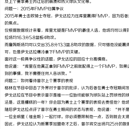
及上个赛季勇士内讧后的崩溃和热火球队文化等。
问题一：2015年FMVP归属争议
2015年勇士击败骑士夺冠，伊戈达拉力压库里赢得FMVP，因为后
的焦点。
仅根据数据统计来看，库里无疑是FMVP的最佳人选，他场均可以得到26
北
拉场均16.3分5.8篮板4助攻。
而詹姆斯场均可以交出35.8分13.3篮.8助攻的数据，只可惜他没
可，也是伊戈达拉爆冷拿下FMVP的关键。
面对这一极具争议性的话题，伊戈达拉的回应十分高情商。
他说道：“库里在他真正拿到FMVP之前就配得上一个FMVP，如
到的事情，我不需要任何人告诉我。”
问题二：如何看待普尔上个赛季的表现
格林在节目中回击了外界对于普尔的批评，认为后者在勇士夺冠期间
信
伊戈达拉在节目中表示普尔是唯一一位始终能够为球队站上罚球线的
法是，这是糟糕的一年？你会因为勇士上个赛季的表现去责怪他？他场
随后伊戈达拉点评了普尔在勇士期间的状态与表现，他说道：“并不
一位全明星（维金斯）一起打球。你必须要限制他一点，否则就会太
因此，伊戈达拉认为新赛季加盟奇才之后，普尔将交出场均25分的数