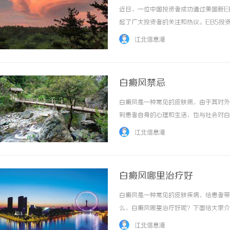
近日，一位中国投资者成功通过美国新E
起了广大投资者的关注和热议。EB5投
根据该政策，投资者需要在美国投资一定
江北信息港
相对快速获得美国绿卡的途径。此次成功案例的
白癜风禁忌
白癜风是一种常见的皮肤病，由于其对外
到患者自身的心理和生活，也与社会对白
线会加重白斑的扩散和扩大，因此患者应
江北信息港
防晒霜等措施来保护皮肤。此外，患者还应注意
白癜风哪里治疗好
白癜风是一种常见的皮肤疾病，给患者带
么，白癜风哪里治疗好呢？下面给大家介
业水平的医院，他们拥有一支经验丰富的
江北信息港