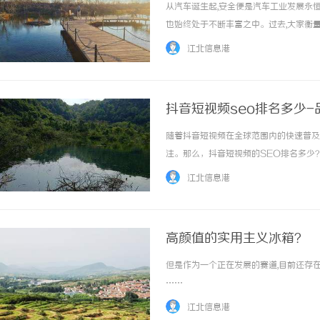
从汽车诞生起,安全便是汽车工业发展永
也始终处于不断丰富之中。过去,大家衡
安全气囊数量、主动安全系统可靠程度等
江北信息港
已然有了更多全新的思考,不仅包括此前多次...
抖音短视频seo排名多少-
随着抖音短视频在全球范围内的快速普及
注。那么，抖音短视频的SEO排名多少
略。希望能够为你的内容创作带来更多的
江北信息港
于抖音搜索引擎关键词SEO优化、短视频营销、
高颜值的实用主义冰箱？
但是作为一个正在发展的赛道,目前还存在着
……
江北信息港