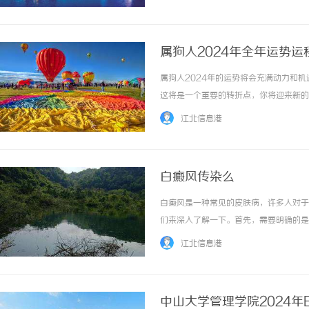
中西医的优势，综合治疗白癜风，取得了显著的
属狗人2024年全年运势运
属狗人2024年的运势将会充满动力和
这将是一个重要的转折点，你将迎来新的
你将充满自信地面对工作上的挑战，并取
江北信息港
会。然而，你需要保持谦逊和专注，以免过度自
白癜风传染么
白癜风是一种常见的皮肤病，许多人对于
们来深入了解一下。首先，需要明确的是
传播给他人的疾病，如感冒、流感等，而
江北信息港
失衡、自身免疫等因素有关。患者的皮肤会出现
中山大学管理学院2024年