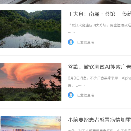
王大泉：南麓·荟馆 - 传
“取好火腿连皮切大方块，用蜜酒煨及烂，
……
江北信息港
谷歌、微软测试AI搜索广
6月9日消息，不少广告买家表示，Alp
告， ...……
江北信息港
小脑萎缩患者感冒病情加重