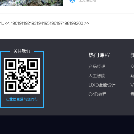
江北信息港
1...
<<
190
191
192
193
194
195
196
197
198
199
200
>>
关注我们
热门课程
产品经理
人工智能
UXD全能设计
V
C4D教程
江北信息港与您同行