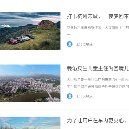
打卡杭州宋城，一夜梦回宋
要说杭州哪里能够体验一天穿越回千年前的
……
江北信息港
爱佑安生儿童主任为困境儿
大山那边是一番什么样的景象?经济落后,
生”项目将目光投向这些处于偏远地区的
境,送去必要物资的同时教会孩子们必备的
江北信息港
伴,呵护受伤的心灵。午后暖暖的阳光照在... 
为了让用户在车内更安心，