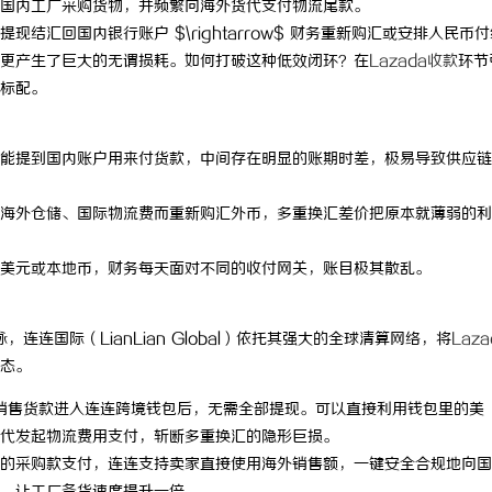
国内工厂采购货物，并频繁向海外货代支付物流尾款。
w$ 提现结汇回国内银行账户 $\rightarrow$ 财务重新购汇或安排人民币
更产生了巨大的无谓损耗。如何打破这种低效闭环？在
Lazada收款
环节
标配。
能提到国内账户用来付货款，中间存在明显的账期时差，极易导致供应链
海外仓储、国际物流费而重新购汇外币，多重换汇差价把原本就薄弱的利
美元或本地币，财务每天面对不同的收付网关，账目极其散乱。
，连连国际（LianLian Global）依托其强大的全球清算网络，将
Laz
态。
da 销售货款进入连连跨境钱包后，无需全部提现。可以直接利用钱包里的美
代发起物流费用支付，斩断多重换汇的隐形巨损。
的采购款支付，连连支持卖家直接使用海外销售额，一键安全合规地向国