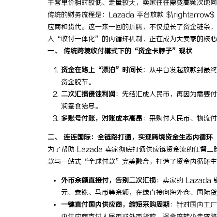
于客单价相对较低、走量较大，卖家往往需要高频次地向
传统的财务流程是：Lazada 平台放款 $\rightarro
应商和货代。这一来一回的折腾，不仅拉长了资金链条，
入“收付一体化”的内循环机制，正在成为大卖家的核心
一、 传统跨境收付模式下的“资金卡脖子”现状
北
资金在路上“漂泊”时间长
：从平台发起放款到最终
资金脱节。
二次汇损侵蚀利润
：先结汇成人民币，再因为需要付
润蚕食殆尽。
多账号付账，对账成本高昂
：采购付人民币、物流付
二、 连连国际：全链路打通，实现跨境资金生态内循环
为了帮助 Lazada 卖家彻底打通供应链资金流的任督二脉
信
款
与一站式“全球付款”完美融合，打造了资金内循环生
外币余额直接付，告别二次汇损
：卖家的 Laza
元、泰铢、马币等余额，在线直接向海外仓、国际货
一键直付国内供应商，缩短采购周期
：针对国内工厂