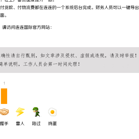
，让工厂备货速度提升一倍。
付货款、付物流费都在连连的一个系统后台完成。财务人员可以一键导出
院：免费高清电影体验的首选平台
温婉灵动，一眼万年！久匠量身定制
面。
唇，才是你整张脸的点睛之笔！淡颜
转，请访问连连国际官方网站：
气质加分项
1
握手
雷人
路过
鸡蛋