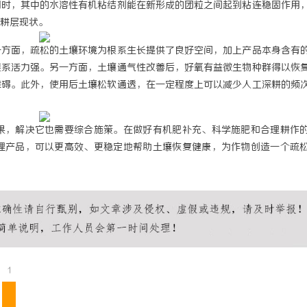
同时，其中的水溶性有机粘结剂能在新形成的团粒之间起到粘连稳固作用
融AI落地路径，天创信用星图AI
白云影视：引领影视娱乐新时代的先
耕层现状。
融智能升级
一方面，疏松的土壤环境为根系生长提供了良好空间，加上产品本身含有
根系活力强。另一方面，土壤通气性改善后，好氧有益微生物种群得以恢
障碍。此外，使用后土壤松软通透，在一定程度上可以减少人工深耕的频
果，解决它也需要综合施策。在做好有机肥补充、科学施肥和合理耕作
理产品，可以更高效、更稳定地帮助土壤恢复健康，为作物创造一个疏
1