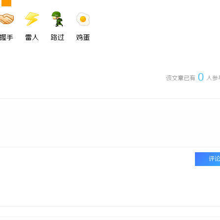
握手
雷人
路过
鸡蛋
0
该文章已有
人参
评