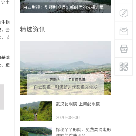
，让土
锋力量
蓝狐影视：引领数字影视新时代的创新力量
武汉配眼镜
的生物
精选资讯
复，会
次，节
的基础
松、肥
业界动态
|
江北信息港
白云影视：引领新时代影视文化发
展的新力量
武汉配眼镜 上海配眼镜
2026-08-06
探秘丫丫影院：免费高清电影