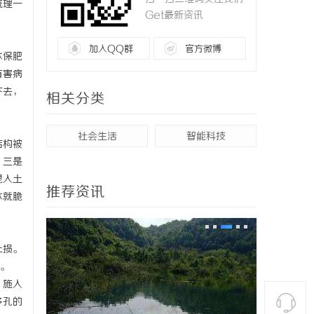
梳理一
Get最新资讯
加入QQ群
官方微博
水保肥
有害病
下去，
相关分类
社会生活
智能科技
结构被
。三是
混入土
推荐资讯
本就脆
止损。
。
。施入
多孔的