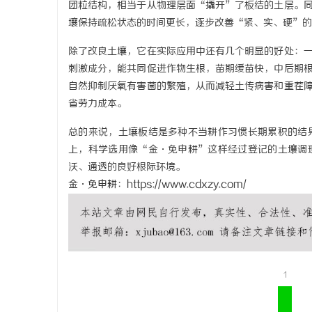
团粒结构，相当于从物理层面“撬开”了板结的土层。
星星影院：点亮你心中的光影世界，畅享极致
多方共探金
壤保持疏松状态的时间更长，逐步改善“紧、实、硬”的
观影体验
助力产业金
除了改良土壤，它在实际应用中还有几个明显的好处：
息
刺激成分，能共同促进作物生根，苗期缓苗快，中后期
自然抑制厌氧有害菌的繁殖，从而减轻土传病害和重茬
省劳力成本。
总的来说，土壤板结是多种不当耕作习惯长期累积的结
上，科学选用像“金·免申耕”这样经过登记的土壤调
沃、通透的良好根际环境。
金·免申耕
：
https://www.cdxzy.com/
港
1