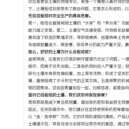
仅仅是表层土壤的物理变化，更是一个需要认真对待的
下，土壤板结到底带来了哪些问题，它是怎么形成的，以
先说说板结对农业生产的具体危害。
第一，板结会直接削弱土壤的“水库”和“养分库”功
能力随之变差。第二，土壤空气流通受阻，作物根系缺
北
菌创造了极佳的繁殖条件，导致根腐病、枯萎病等土传
毛细根数量减少，缓苗慢，吸收养分的能力严重不足，最
那么，好好的土壤为什么会板结呢？
追根溯源，还是我们日常的耕作管理方式出了问题。一
破坏，阳离子流失加剧。二是有机物料投入严重不足，
部分土壤本身质地偏粘重，加上常年浅耕，形成了坚实
壤，直接阻碍了水分和空气的正常交换。五是频繁的机
弱的团聚体。这些因素叠加在一起，归根结底，都是指向
信
面对已经板结的土壤，我们该如何有效修复？
常规思路是减少复合肥用量，增加有机肥和有益微生物
因此，在实际操作中，我们建议在坚持使用有机肥等基础
以“金·免申耕”为例，它的作用机理相对清晰。产品
土壤遇水后，其有效成分会释放出带负电的基团，通过