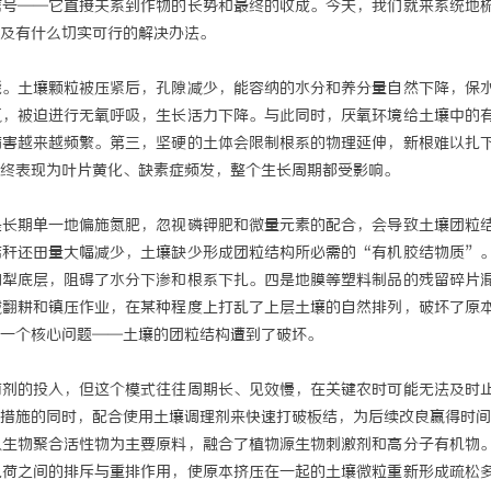
信号——它直接关系到作物的长势和最终的收成。今天，我们就来系统地
及有什么切实可行的解决办法。
能。土壤颗粒被压紧后，孔隙减少，能容纳的水分和养分量自然下降，保
氧，被迫进行无氧呼吸，生长活力下降。与此同时，厌氧环境给土壤中的
病害越来越频繁。第三，坚硬的土体会限制根系的物理延伸，新根难以扎
终表现为叶片黄化、缺素症频发，整个生长周期都受影响。
是长期单一地偏施氮肥，忽视磷钾肥和微量元素的配合，会导致土壤团粒
秸秆还田量大幅减少，土壤缺少形成团粒结构所必需的“有机胶结物质”
的犁底层，阻碍了水分下渗和根系下扎。四是地膜等塑料制品的残留碎片
械翻耕和镇压作业，在某种程度上打乱了上层土壤的自然排列，破坏了原
一个核心问题——土壤的团粒结构遭到了破坏。
菌剂的投入，但这个模式往往周期长、见效慢，在关键农时可能无法及时
措施的同时，配合使用土壤调理剂来快速打破板结，为后续改良赢得时间
以生物聚合活性物为主要原料，融合了植物源生物刺激剂和高分子有机物
电荷之间的排斥与重排作用，使原本挤压在一起的土壤微粒重新形成疏松