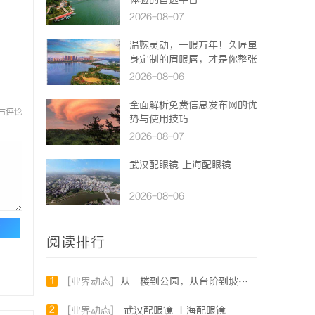
体验的首选平台
2026-08-07
温婉灵动，一眼万年！久匠量
身定制的眉眼唇，才是你整张
脸的点睛之笔！淡颜系女生的
2026-08-06
气质加分项
全面解析免费信息发布网的优
与评论
势与使用技巧
2026-08-07
武汉配眼镜 上海配眼镜
2026-08-06
论
阅读排行
1
[业界动态]
从三楼到公园，从台阶到坡道，一部高续航电动轮椅如何改变生活
2
[业界动态]
武汉配眼镜 上海配眼镜