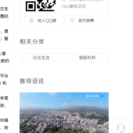
Get最新资讯
交车
费的
加入QQ群
官方微博
，提
；智
相关分类
上普
社会生活
智能科技
全新的
平台
推荐资讯
）和
参差
容，
终端
、教