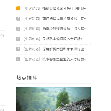
3
[业界动态]
揭秘天津私家侦探行业的现状与发展趋势
4
[业界动态]
如何选择福州私家侦探：专业服务与实用指南详解
5
[业界动态]
畅享极致观影体验：深入解析不卡电影网的独特优势与发展前景
-01
6
[业界动态]
昆明私家侦探服务全解析：专业侦查助您解决疑难问题
7
[业界动态]
深度解析南昌私家侦探行业的发展与应用现状
8
[业界动态]
技术密集型企业的人才暗战：北京商业秘密律师如何守住“人带技术走”的底线
热点推荐
-01