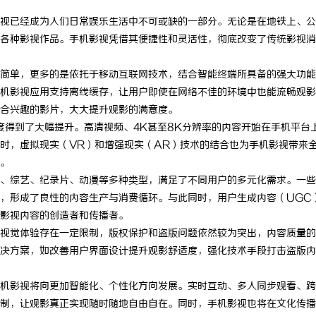
视已经成为人们日常娱乐生活中不可或缺的一部分。无论是在地铁上、公
各种影视作品。手机影视凭借其便捷性和灵活性，彻底改变了传统影视消
简单，更多的是依托于移动互联网技术，结合智能终端所具备的强大功能
机影视应用支持离线缓存，让用户即使在网络不佳的环境中也能流畅观影
合兴趣的影片，大大提升观影的满意度。
度得到了大幅提升。高清视频、4K甚至8K分辨率的内容开始在手机平台
时，虚拟现实（VR）和增强现实（AR）技术的结合也为手机影视带来
。
、综艺、纪录片、动漫等多种类型，满足了不同用户的多元化需求。一些
，形成了良性的内容生产与消费循环。与此同时，用户生成内容（UGC
影视内容的创造者和传播者。
视觉体验存在一定限制，版权保护和盗版问题依然较为突出，内容质量的
决方案，如改善用户界面设计提升观影舒适度，强化技术手段打击盗版内
机影视将向更加智能化、个性化方向发展。实时互动、多人同步观看、跨
制，让观影真正实现随时随地自由自在。同时，手机影视也将在文化传播