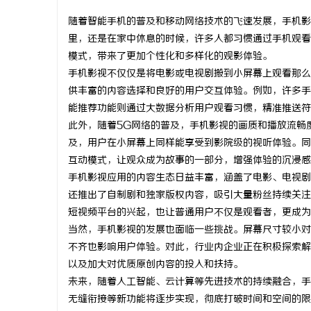
随着智能手机的普及和移动网络技术的飞速发展，手机影
里，还是在家中休息的时候，许多人都习惯通过手机观看
模式，带来了更加个性化和多样化的观影体验。
手机影视不仅仅是将电影或电视剧搬到小屏幕上观看那么
北
供丰富的内容选择和良好的用户交互体验。例如，许多手
能推荐功能则通过大数据分析用户观看习惯，精准推送符
此外，随着5G网络的普及，手机影视的画质和播放流畅
及，用户在小屏幕上同样能享受到影院级的视听体验。同
互动模式，让观众成为故事的一部分，增强体验的沉浸感
手机影视应用的内容生态日益丰富，涵盖了电影、电视剧
还推出了自制剧和独家版权内容，吸引大量粉丝持续关注
短视频平台的兴起，也让普通用户不仅是观看者，更成为
信
当然，手机影视的发展也面临一些挑战。屏幕尺寸较小对
不齐也影响用户体验。对此，行业内企业正在积极探索解
以及加大对优质原创内容的投入和扶持。
未来，随着人工智能、云计算等先进技术的持续融合，手
无缝衔接等新功能将逐步实现，彻底打破时间和空间的限