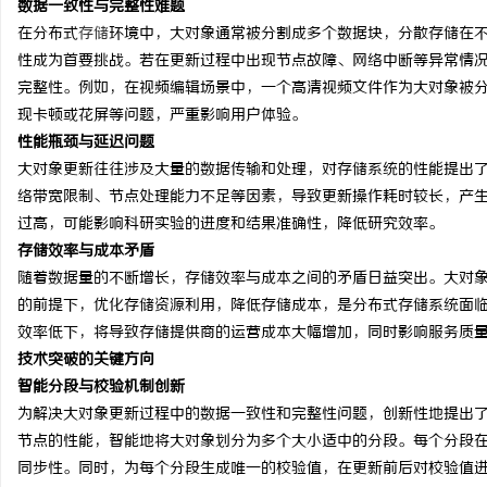
数据一致性与完整性难题
在分布式
存储
环境中，大对象通常被分割成多个数据块，分散存储在
性成为首要挑战。若在更新过程中出现节点故障、网络中断等异常情
完整性。例如，在视频编辑场景中，一个高清视频文件作为大对象被
现卡顿或花屏等问题，严重影响用户体验。
北
性能瓶颈与延迟问题
大对象更新往往涉及大量的数据传输和处理，对存储系统的性能提出
络带宽限制、节点处理能力不足等因素，导致更新操作耗时较长，产
过高，可能影响科研实验的进度和结果准确性，降低研究效率。
存储效率与成本矛盾
随着数据量的不断增长，存储效率与成本之间的矛盾日益突出。大对
的前提下，优化存储资源利用，降低存储成本，是分布式存储系统面
效率低下，将导致存储提供商的运营成本大幅增加，同时影响服务质
信
技术突破的关键方向
智能分段与校验机制创新
为解决大对象更新过程中的数据一致性和完整性问题，创新性地提出
节点的性能，智能地将大对象划分为多个大小适中的分段。每个分段
同步性。同时，为每个分段生成唯一的校验值，在更新前后对校验值