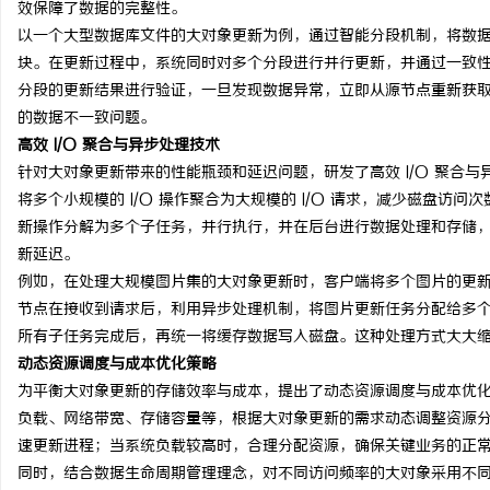
效保障了数据的完整性。
武汉配眼镜 上海配眼镜
3d激光内雕机：精密雕
以一个大型数据库文件的大对象更新为例，通过智能分段机制，将数
块。在更新过程中，系统同时对多个分段进行并行更新，并通过一致
息
分段的更新结果进行验证，一旦发现数据异常，立即从源节点重新获
的数据不一致问题。
高效 I/O 聚合与异步处理技术
针对大对象更新带来的性能瓶颈和延迟问题，研发了高效 I/O 聚合
将多个小规模的 I/O 操作聚合为大规模的 I/O 请求，减少磁盘
新操作分解为多个子任务，并行执行，并在后台进行数据处理和存储
新延迟。
例如，在处理大规模图片集的大对象更新时，客户端将多个图片的更新请
港
节点在接收到请求后，利用异步处理机制，将图片更新任务分配给多
所有子任务完成后，再统一将缓存数据写入磁盘。这种处理方式大大
动态资源调度与成本优化策略
为平衡大对象更新的存储效率与成本，提出了动态资源调度与成本优
负载、网络带宽、存储容量等，根据大对象更新的需求动态调整资源
速更新进程；当系统负载较高时，合理分配资源，确保关键业务的正
同时，结合数据生命周期管理理念，对不同访问频率的大对象采用不